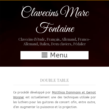
Clavecins Marc
Fontaine
Clavecins d'étude, Français, Allemand, Franco-
Allemand, Italien, Deux claviers, Pédalier
Menu
DOUBLE TABLE
Ce procédé développé par
Matthias Dammann et Gernot
Wagner
est actuellement une des techniques utilisée par
les luthiers pour les guitares de concert afin, entre autre,
d’en augmenter la puissance et la projection.